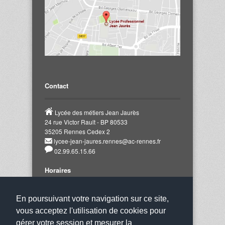
Contact
Lycée des métiers Jean Jaurès
24 rue Victor Rault - BP 80533
35205 Rennes Cedex 2
lycee-jean-jaures.rennes@ac-rennes.fr
02.99.65.15.66
Horaires
Notre établissement accueille le public aux
En poursuivant votre navigation sur ce site,
horaires suivants :
vous acceptez l'utilisation de cookies pour
Du Lundi au Vendredi : De 8h00 à 12h00 et de
gérer votre session et mesurer la
14h00 à 17h00